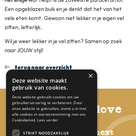
het enige wat helpt is de zoveelste paracetamol.
Een opgeblazen buik en je denkt dat het van het
vele eten komt. Gewoon niet lekker in je eigen vel
zitten, letterlijk.
Wil je weer lekker in je vel zitten? Samen op zoek
naar JOUW stijl!
terug naar overzicht
×
Deze website maakt
gebruik van cookies.
Deze website gebruikt cookies om uw
gebruikerservaring te verbeteren. Door
f. l. y. - first love
onze website te gebruiken, stemt u in met
alle cookies in overeenstemming met ons
yourself
Cookiebeleid.
Lees verder
others will come next
STRIKT NOODZAKELIJK